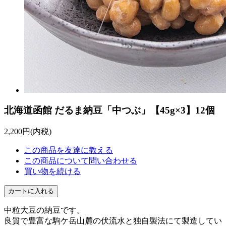
北海道函館 だるま納豆「中つぶ」【45g×3】12個
2,200円(内税)
この商品を友達に教える
この商品について問い合わせる
買い物を続ける
中粒大豆の納豆です。
良質で豊富な駒ケ岳山麓の伏流水と独自製法にて製造してい